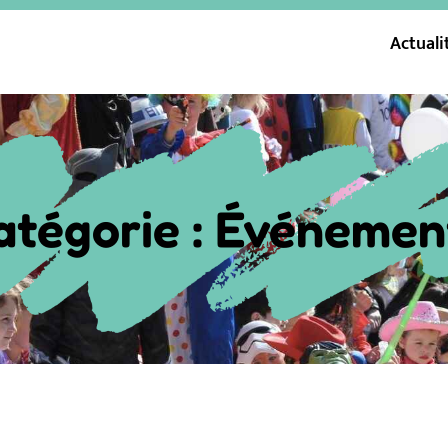
Actuali
atégorie :
Événemen