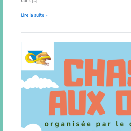
dans […]
Lire la suite »
Chasse
aux
oeufs
2024