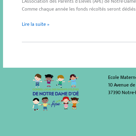
L’Association des Parents d’Élèves (APE) de Notre-Dam
Comme chaque année les fonds récoltés seront dédiés 
Lire la suite »
Ecole Materne
10 Avenue de 
37390 Notre