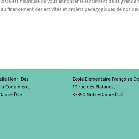
e-d’Oé est heureuse de vous annoncer le lancement de sa grande 
au financement des activités et projets pédagogiques de nos deu
lle Henri Dès
Ecole Elémentaire Françoise Do
la Coquinière,
10 rue des Platanes,
-Dame-d’Oé
37390 Notre-Dame-d’Oé