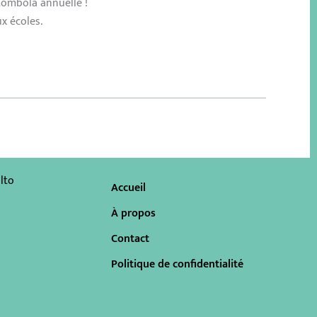
tombola annuelle !
x écoles.
lto
Accueil
À propos
Contact
Politique de confidentialité